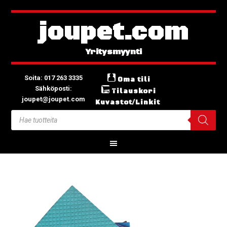
joupet.com
Soita: 017 263 3335
Oma tili
Sähköposti:
Tilauskori
joupet@joupet.com
Kuvastot/Linkit