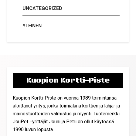
UNCATEGORIZED
YLEINEN
Kuopion Kortti-Piste
Kuopion Kortti-Piste on vuonna 1989 toimintansa
aloittanut yritys, jonka toimialana korttien ja lahja- ja
mainostuotteiden valmistus ja myynti. Tuotemerkki
JouPet =yrittäjät Jouni ja Petri on ollut käytössä
1990 luvun lopusta.