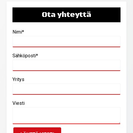
Ota yhteyttä
Nimi*
Sähköposti*
Yritys
Viesti