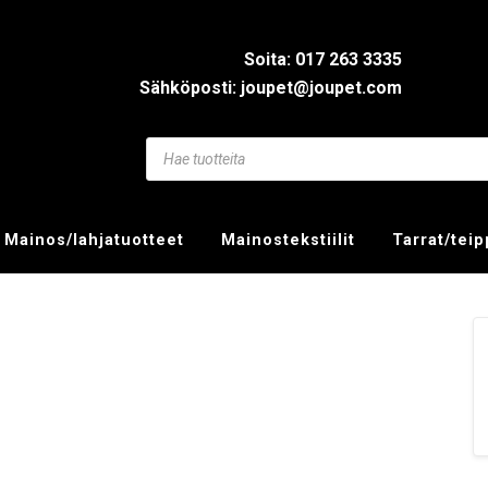
Soita: 017 263 3335
Sähköposti: joupet@joupet.com
Mainos/lahjatuotteet
Mainostekstiilit
Tarrat/tei