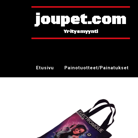
joupet.com
Etusivu
Painotuotteet/Painatukset