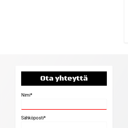
Ota yhteyttä
Nimi*
Sähköposti*