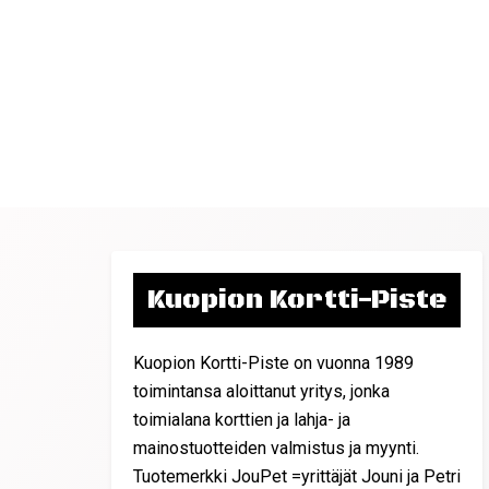
Kuopion Kortti-Piste
Kuopion Kortti-Piste on vuonna 1989
toimintansa aloittanut yritys, jonka
toimialana korttien ja lahja- ja
mainostuotteiden valmistus ja myynti.
Tuotemerkki JouPet =yrittäjät Jouni ja Petri