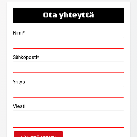
Ota yhteyttä
Nimi*
Sähköposti*
Yritys
Viesti