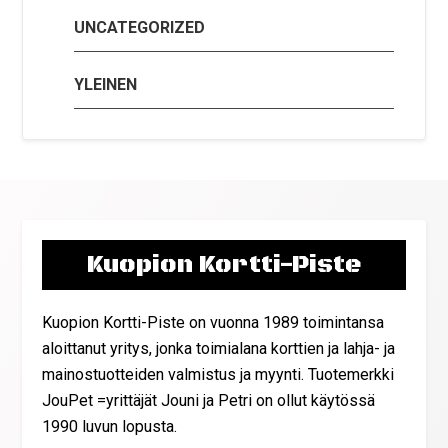
UNCATEGORIZED
YLEINEN
Kuopion Kortti-Piste
Kuopion Kortti-Piste on vuonna 1989 toimintansa
aloittanut yritys, jonka toimialana korttien ja lahja- ja
mainostuotteiden valmistus ja myynti. Tuotemerkki
JouPet =yrittäjät Jouni ja Petri on ollut käytössä
1990 luvun lopusta.