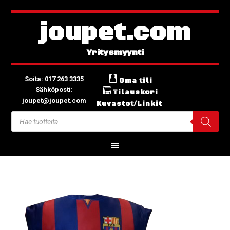
joupet.com
Soita: 017 263 3335
Oma tili
Sähköposti:
Tilauskori
joupet@joupet.com
Kuvastot/Linkit