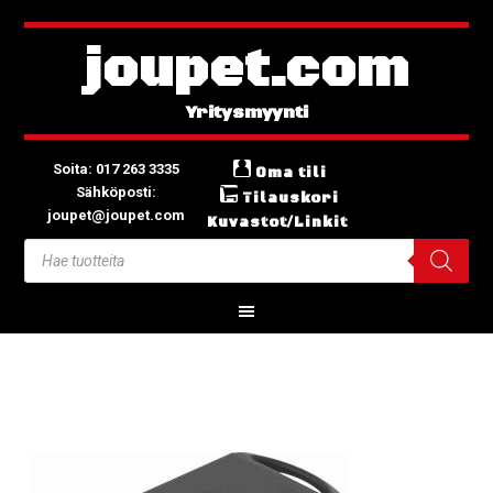
joupet.com
Soita: 017 263 3335
Oma tili
Sähköposti:
Tilauskori
joupet@joupet.com
Kuvastot/Linkit