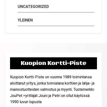
UNCATEGORIZED
YLEINEN
Kuopion Kortti-Piste
Kuopion Kortti-Piste on vuonna 1989 toimintansa
aloittanut yritys, jonka toimialana korttien ja lahja- ja
mainostuotteiden valmistus ja myynti. Tuotemerkki
JouPet =yrittäjät Jouni ja Petri on ollut käytössä
1990 luvun lopusta.