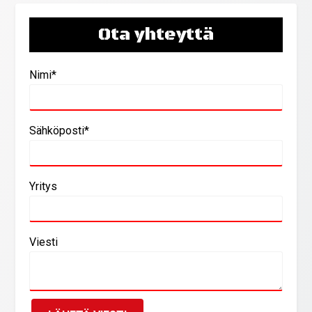
Ota yhteyttä
Nimi*
Sähköposti*
Yritys
Viesti