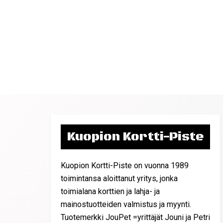
Kuopion Kortti-Piste
Kuopion Kortti-Piste on vuonna 1989
toimintansa aloittanut yritys, jonka
toimialana korttien ja lahja- ja
mainostuotteiden valmistus ja myynti.
Tuotemerkki JouPet =yrittäjät Jouni ja Petri