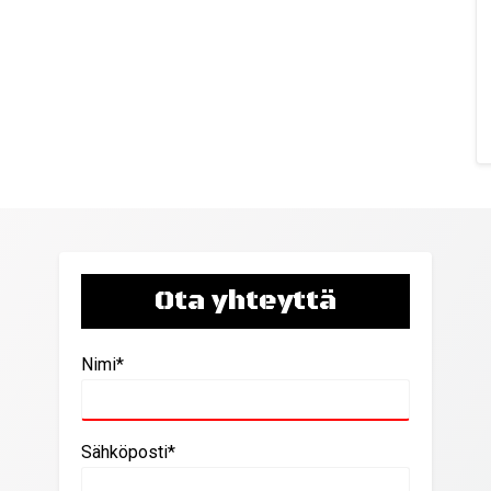
Ota yhteyttä
Nimi*
Sähköposti*