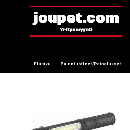
joupet.com
Etusivu
Painotuotteet/Painatukset