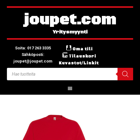
joupet.com
Soita: 017 263 3335
Oma tili
Sähköposti:
Tilauskori
joupet@joupet.com
Kuvastot/Linkit