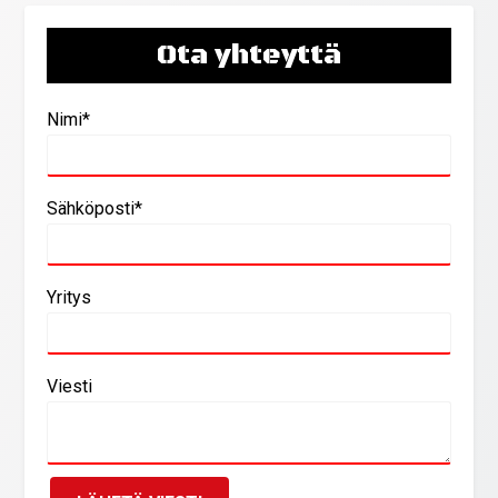
Ota yhteyttä
Nimi*
Sähköposti*
Yritys
Viesti