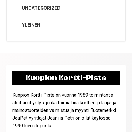
UNCATEGORIZED
YLEINEN
Kuopion Kortti-Piste
Kuopion Kortti-Piste on vuonna 1989 toimintansa
aloittanut yritys, jonka toimialana korttien ja lahja- ja
mainostuotteiden valmistus ja myynti. Tuotemerkki
JouPet =yrittäjät Jouni ja Petri on ollut käytössä
1990 luvun lopusta.