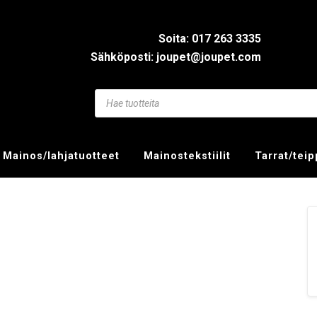
Soita: 017 263 3335
Sähköposti: joupet@joupet.com
Mainos/lahjatuotteet
Mainostekstiilit
Tarrat/tei