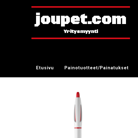
joupet.com
Etusivu
Painotuotteet/Painatukset