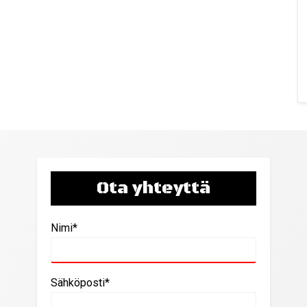
Ota yhteyttä
Nimi*
Sähköposti*