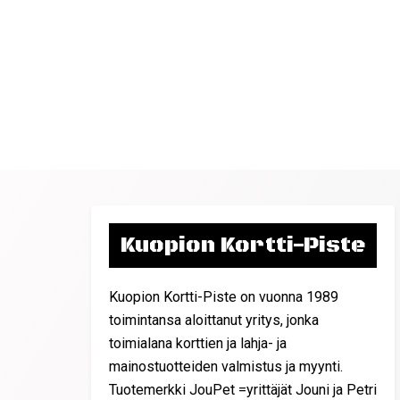
Kuopion Kortti-Piste
Kuopion Kortti-Piste on vuonna 1989
toimintansa aloittanut yritys, jonka
toimialana korttien ja lahja- ja
mainostuotteiden valmistus ja myynti.
Tuotemerkki JouPet =yrittäjät Jouni ja Petri