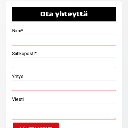
Ota yhteyttä
Nimi*
Sähköposti*
Yritys
Viesti