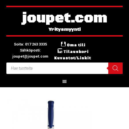
joupet.com
Soita: 017 263 3335
Oma tili
Sähköposti:
Tilauskori
joupet@joupet.com
Kuvastot/Linkit