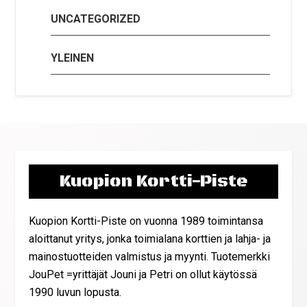
UNCATEGORIZED
YLEINEN
Kuopion Kortti-Piste
Kuopion Kortti-Piste on vuonna 1989 toimintansa
aloittanut yritys, jonka toimialana korttien ja lahja- ja
mainostuotteiden valmistus ja myynti. Tuotemerkki
JouPet =yrittäjät Jouni ja Petri on ollut käytössä
1990 luvun lopusta.