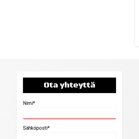
Ota yhteyttä
Nimi*
Sähköposti*