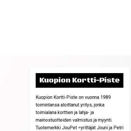
Kuopion Kortti-Piste
Kuopion Kortti-Piste on vuonna 1989
toimintansa aloittanut yritys, jonka
toimialana korttien ja lahja- ja
mainostuotteiden valmistus ja myynti.
Tuotemerkki JouPet =yrittäjät Jouni ja Petri