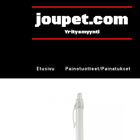
joupet.com
Etusivu
Painotuotteet/Painatukset