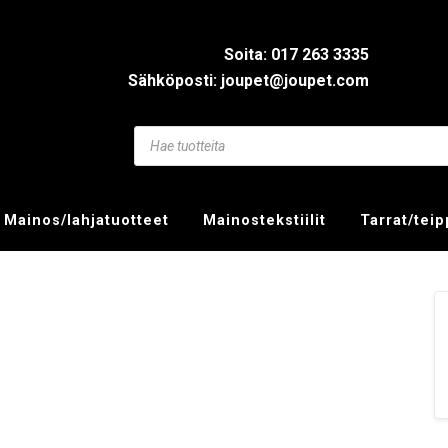
Soita: 017 263 3335
Sähköposti: joupet@joupet.com
Mainos/lahjatuotteet
Mainostekstiilit
Tarrat/tei