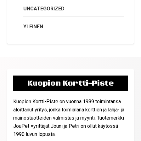
UNCATEGORIZED
YLEINEN
Kuopion Kortti-Piste
Kuopion Kortti-Piste on vuonna 1989 toimintansa
aloittanut yritys, jonka toimialana korttien ja lahja- ja
mainostuotteiden valmistus ja myynti. Tuotemerkki
JouPet =yrittäjät Jouni ja Petri on ollut käytössä
1990 luvun lopusta.