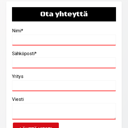
Ota yhteyttä
Nimi*
Sähköposti*
Yritys
Viesti