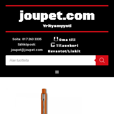
joupet.com
Soita: 017 263 3335
Oma tili
Sähköposti:
Tilauskori
joupet@joupet.com
Kuvastot/Linkit