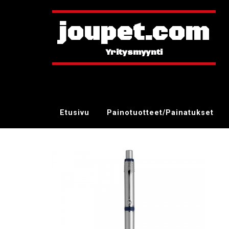
joupet.com
Etusivu
Painotuotteet/Painatukset