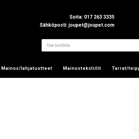
Soita: 017 263 3335
Sähköposti: joupet@joupet.com
Mainos/lahjatuotteet
Mainostekstiilit
Tarrat/tei