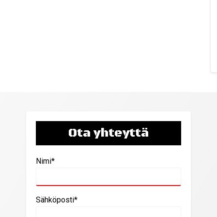
Ota yhteyttä
Nimi*
Sähköposti*