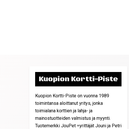
Kuopion Kortti-Piste
Kuopion Kortti-Piste on vuonna 1989
toimintansa aloittanut yritys, jonka
toimialana korttien ja lahja- ja
mainostuotteiden valmistus ja myynti.
Tuotemerkki JouPet =yrittäjät Jouni ja Petri