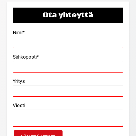
Ota yhteyttä
Nimi*
Sähköposti*
Yritys
Viesti