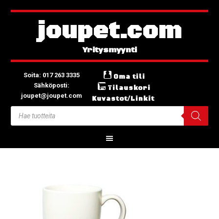
joupet.com
Soita: 017 263 3335
Oma tili
Sähköposti:
Tilauskori
joupet@joupet.com
Kuvastot/Linkit