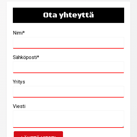
Ota yhteyttä
Nimi*
Sähköposti*
Yritys
Viesti