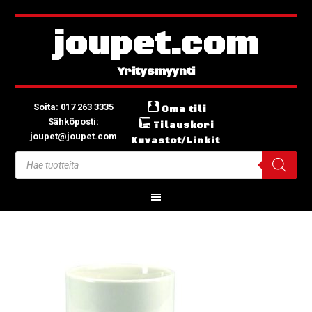
joupet.com
Soita: 017 263 3335
Oma tili
Sähköposti:
Tilauskori
joupet@joupet.com
Kuvastot/Linkit