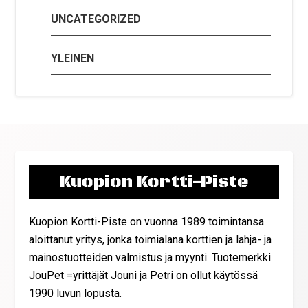
UNCATEGORIZED
YLEINEN
Kuopion Kortti-Piste
Kuopion Kortti-Piste on vuonna 1989 toimintansa
aloittanut yritys, jonka toimialana korttien ja lahja- ja
mainostuotteiden valmistus ja myynti. Tuotemerkki
JouPet =yrittäjät Jouni ja Petri on ollut käytössä
1990 luvun lopusta.