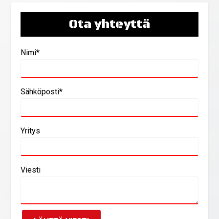
Ota yhteyttä
Nimi*
Sähköposti*
Yritys
Viesti