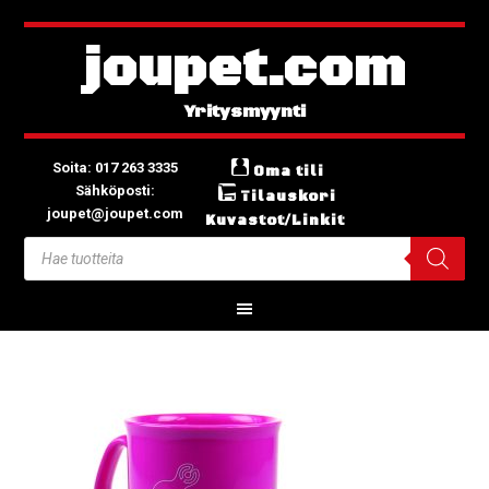
joupet.com
Soita: 017 263 3335
Oma tili
Sähköposti:
Tilauskori
joupet@joupet.com
Kuvastot/Linkit