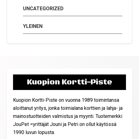
UNCATEGORIZED
YLEINEN
Kuopion Kortti-Piste
Kuopion Kortti-Piste on vuonna 1989 toimintansa
aloittanut yritys, jonka toimialana korttien ja lahja- ja
mainostuotteiden valmistus ja myynti. Tuotemerkki
JouPet =yrittäjät Jouni ja Petri on ollut käytössä
1990 luvun lopusta.