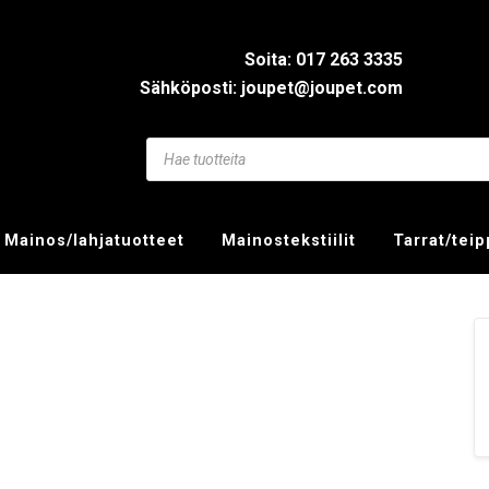
Soita: 017 263 3335
Sähköposti: joupet@joupet.com
Mainos/lahjatuotteet
Mainostekstiilit
Tarrat/tei