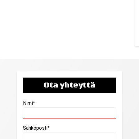
Ota yhteyttä
Nimi*
Sähköposti*