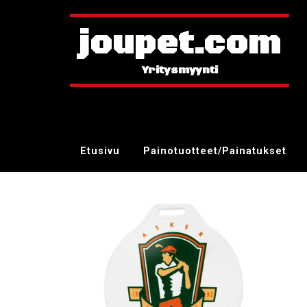
joupet.com
Etusivu
Painotuotteet/Painatukset