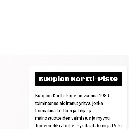
Kuopion Kortti-Piste
Kuopion Kortti-Piste on vuonna 1989
toimintansa aloittanut yritys, jonka
toimialana korttien ja lahja- ja
mainostuotteiden valmistus ja myynti.
Tuotemerkki JouPet =yrittäjät Jouni ja Petri