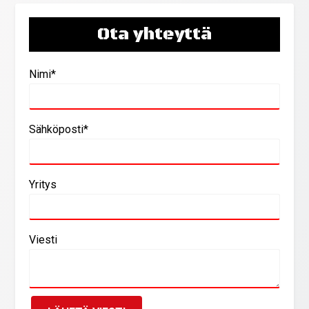
Ota yhteyttä
Nimi*
Sähköposti*
Yritys
Viesti