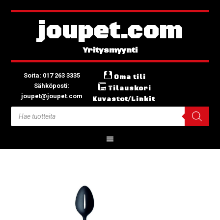
joupet.com
Soita: 017 263 3335
Oma tili
Sähköposti:
Tilauskori
joupet@joupet.com
Kuvastot/Linkit