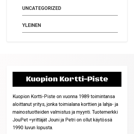
UNCATEGORIZED
YLEINEN
Kuopion Kortti-Piste
Kuopion Kortti-Piste on vuonna 1989 toimintansa
aloittanut yritys, jonka toimialana korttien ja lahja- ja
mainostuotteiden valmistus ja myynti. Tuotemerkki
JouPet =yrittäjät Jouni ja Petri on ollut käytössä
1990 luvun lopusta.