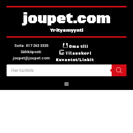
joupet.com
Soita: 017 263 3335
Oma tili
Sähköposti:
Tilauskori
joupet@joupet.com
Kuvastot/Linkit