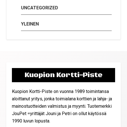
UNCATEGORIZED
YLEINEN
Kuopion Kortti-Piste
Kuopion Kortti-Piste on vuonna 1989 toimintansa
aloittanut yritys, jonka toimialana korttien ja lahja- ja
mainostuotteiden valmistus ja myynti. Tuotemerkki
JouPet =yrittäjät Jouni ja Petri on ollut käytössä
1990 luvun lopusta.