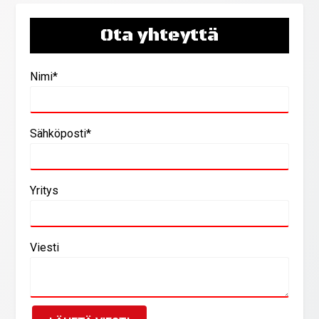
Ota yhteyttä
Nimi*
Sähköposti*
Yritys
Viesti