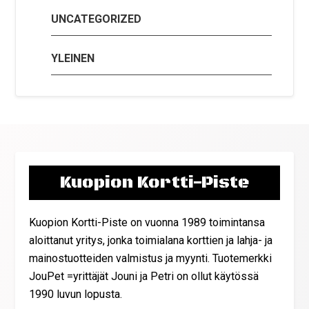
UNCATEGORIZED
YLEINEN
Kuopion Kortti-Piste
Kuopion Kortti-Piste on vuonna 1989 toimintansa
aloittanut yritys, jonka toimialana korttien ja lahja- ja
mainostuotteiden valmistus ja myynti. Tuotemerkki
JouPet =yrittäjät Jouni ja Petri on ollut käytössä
1990 luvun lopusta.