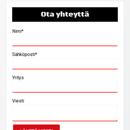
Ota yhteyttä
Nimi*
Sähköposti*
Yritys
Viesti