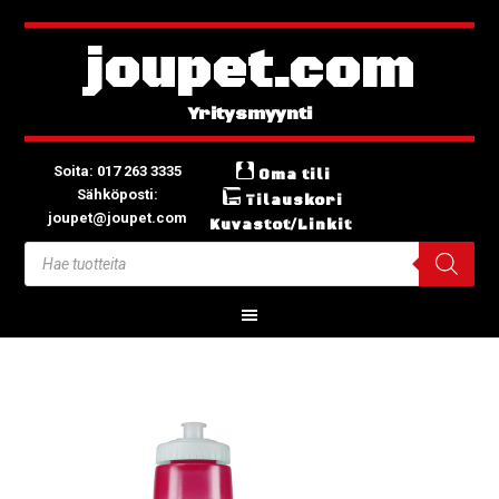
joupet.com
Soita: 017 263 3335
Oma tili
Sähköposti:
Tilauskori
joupet@joupet.com
Kuvastot/Linkit