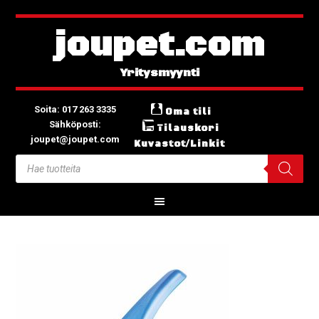
joupet.com
Soita: 017 263 3335
Oma tili
Sähköposti:
Tilauskori
joupet@joupet.com
Kuvastot/Linkit