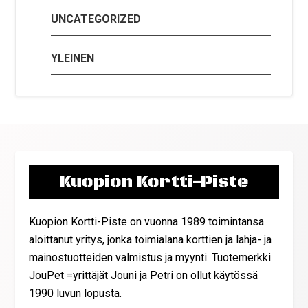
UNCATEGORIZED
YLEINEN
Kuopion Kortti-Piste
Kuopion Kortti-Piste on vuonna 1989 toimintansa
aloittanut yritys, jonka toimialana korttien ja lahja- ja
mainostuotteiden valmistus ja myynti. Tuotemerkki
JouPet =yrittäjät Jouni ja Petri on ollut käytössä
1990 luvun lopusta.