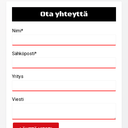
Ota yhteyttä
Nimi*
Sähköposti*
Yritys
Viesti