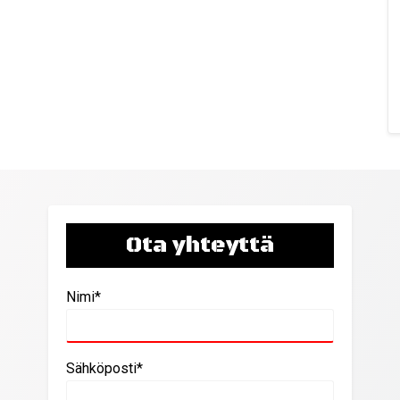
Ota yhteyttä
Nimi*
Sähköposti*