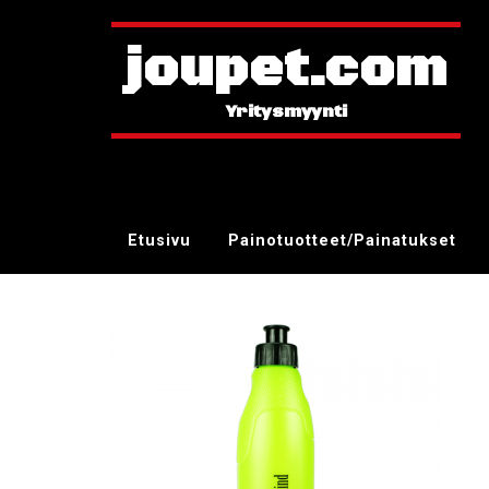
joupet.com
Etusivu
Painotuotteet/Painatukset