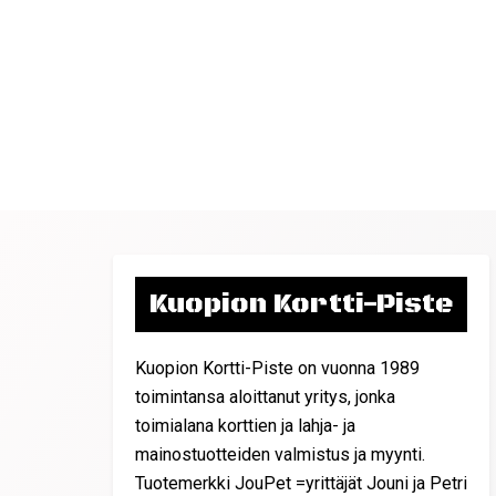
Kuopion Kortti-Piste
Kuopion Kortti-Piste on vuonna 1989
toimintansa aloittanut yritys, jonka
toimialana korttien ja lahja- ja
mainostuotteiden valmistus ja myynti.
Tuotemerkki JouPet =yrittäjät Jouni ja Petri