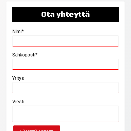
Ota yhteyttä
Nimi*
Sähköposti*
Yritys
Viesti