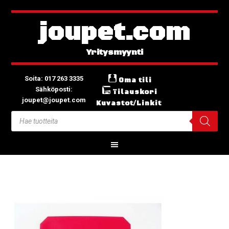
joupet.com
Soita: 017 263 3335
Oma tili
Sähköposti:
Tilauskori
joupet@joupet.com
Kuvastot/Linkit