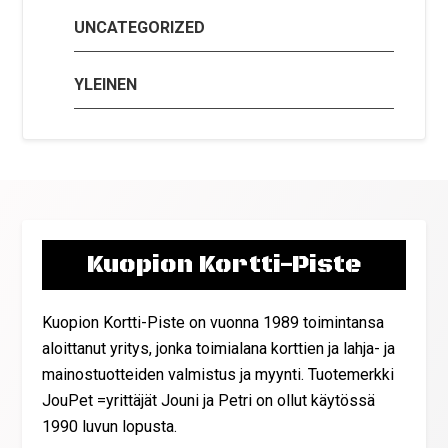
UNCATEGORIZED
YLEINEN
Kuopion Kortti-Piste
Kuopion Kortti-Piste on vuonna 1989 toimintansa
aloittanut yritys, jonka toimialana korttien ja lahja- ja
mainostuotteiden valmistus ja myynti. Tuotemerkki
JouPet =yrittäjät Jouni ja Petri on ollut käytössä
1990 luvun lopusta.