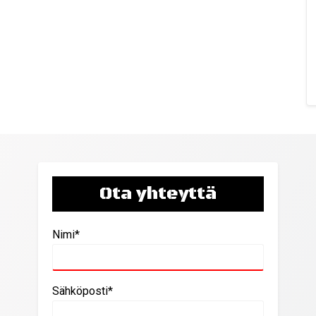
Ota yhteyttä
Nimi*
Sähköposti*