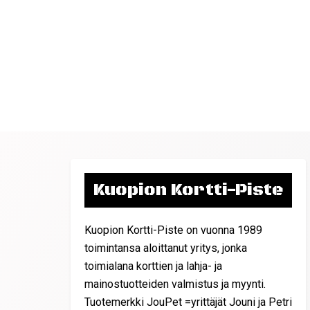
Kuopion Kortti-Piste
Kuopion Kortti-Piste on vuonna 1989
toimintansa aloittanut yritys, jonka
toimialana korttien ja lahja- ja
mainostuotteiden valmistus ja myynti.
Tuotemerkki JouPet =yrittäjät Jouni ja Petri