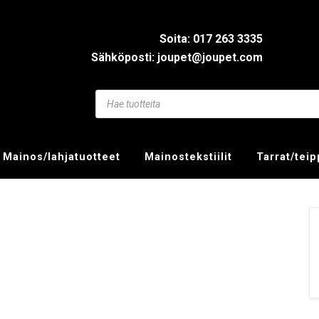
Soita: 017 263 3335
Sähköposti: joupet@joupet.com
Mainos/lahjatuotteet
Mainostekstiilit
Tarrat/tei