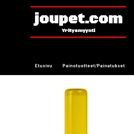
joupet.com
Etusivu
Painotuotteet/Painatukset