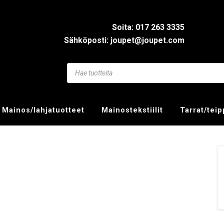
Soita: 017 263 3335
Sähköposti: joupet@joupet.com
Mainos/lahjatuotteet
Mainostekstiilit
Tarrat/tei