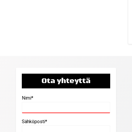
Ota yhteyttä
Nimi*
Sähköposti*