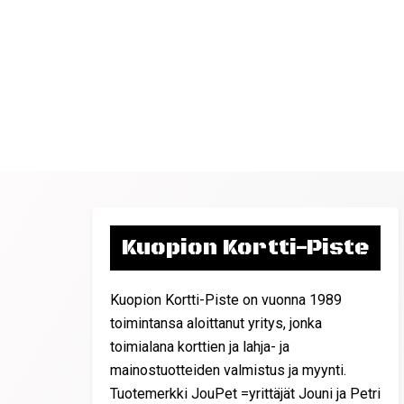
Kuopion Kortti-Piste
Kuopion Kortti-Piste on vuonna 1989
toimintansa aloittanut yritys, jonka
toimialana korttien ja lahja- ja
mainostuotteiden valmistus ja myynti.
Tuotemerkki JouPet =yrittäjät Jouni ja Petri