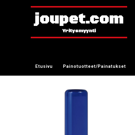
joupet.com
Etusivu
Painotuotteet/Painatukset