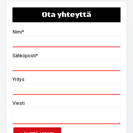
Ota yhteyttä
Nimi*
Sähköposti*
Yritys
Viesti