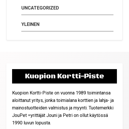
UNCATEGORIZED
YLEINEN
Kuopion Kortti-Piste
Kuopion Kortti-Piste on vuonna 1989 toimintansa
aloittanut yritys, jonka toimialana korttien ja lahja- ja
mainostuotteiden valmistus ja myynti. Tuotemerkki
JouPet =yrittäjät Jouni ja Petri on ollut käytössä
1990 luvun lopusta.