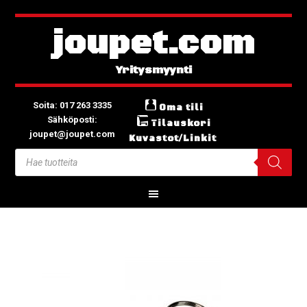
joupet.com
Soita: 017 263 3335
Oma tili
Sähköposti:
Tilauskori
joupet@joupet.com
Kuvastot/Linkit