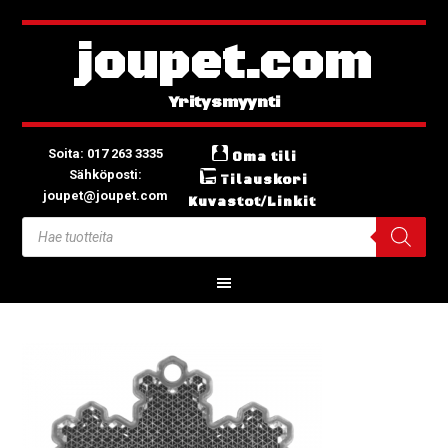
joupet.com
Soita: 017 263 3335
Oma tili
Sähköposti:
Tilauskori
joupet@joupet.com
Kuvastot/Linkit