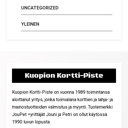
UNCATEGORIZED
YLEINEN
Kuopion Kortti-Piste
Kuopion Kortti-Piste on vuonna 1989 toimintansa
aloittanut yritys, jonka toimialana korttien ja lahja- ja
mainostuotteiden valmistus ja myynti. Tuotemerkki
JouPet =yrittäjät Jouni ja Petri on ollut käytössä
1990 luvun lopusta.