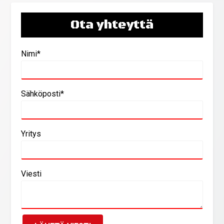
Ota yhteyttä
Nimi*
Sähköposti*
Yritys
Viesti