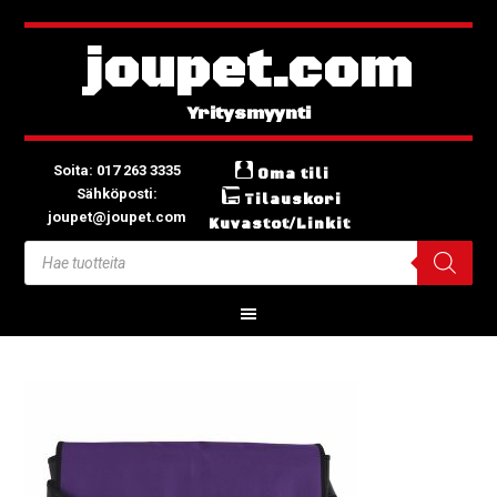
joupet.com
Soita: 017 263 3335
Oma tili
Sähköposti:
Tilauskori
joupet@joupet.com
Kuvastot/Linkit