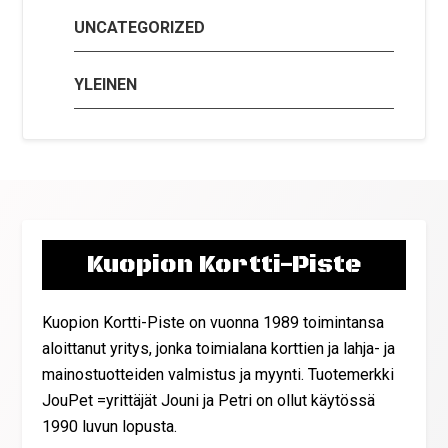
UNCATEGORIZED
YLEINEN
Kuopion Kortti-Piste
Kuopion Kortti-Piste on vuonna 1989 toimintansa
aloittanut yritys, jonka toimialana korttien ja lahja- ja
mainostuotteiden valmistus ja myynti. Tuotemerkki
JouPet =yrittäjät Jouni ja Petri on ollut käytössä
1990 luvun lopusta.