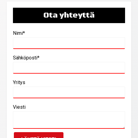
Ota yhteyttä
Nimi*
Sähköposti*
Yritys
Viesti