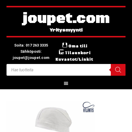
joupet.com
Soita: 017 263 3335
Oma tili
Sähköposti:
Tilauskori
joupet@joupet.com
Kuvastot/Linkit