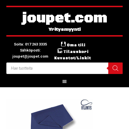
joupet.com
Soita: 017 263 3335
Oma tili
Sähköposti:
Tilauskori
joupet@joupet.com
Kuvastot/Linkit