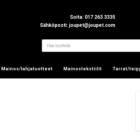
Soita: 017 263 3335
Sähköposti: joupet@joupet.com
Mainos/lahjatuotteet
Mainostekstiilit
Tarrat/tei