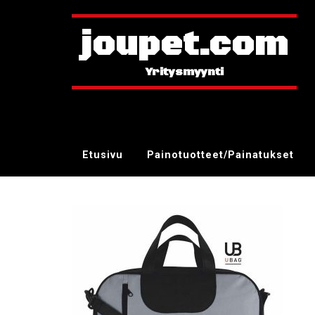
joupet.com
Etusivu
Painotuotteet/Painatukset