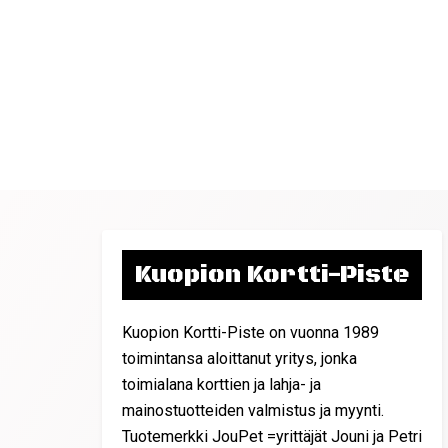
Kuopion Kortti-Piste
Kuopion Kortti-Piste on vuonna 1989
toimintansa aloittanut yritys, jonka
toimialana korttien ja lahja- ja
mainostuotteiden valmistus ja myynti.
Tuotemerkki JouPet =yrittäjät Jouni ja Petri