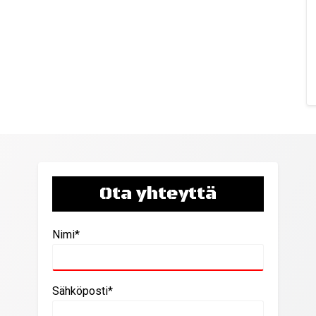
Ota yhteyttä
Nimi*
Sähköposti*