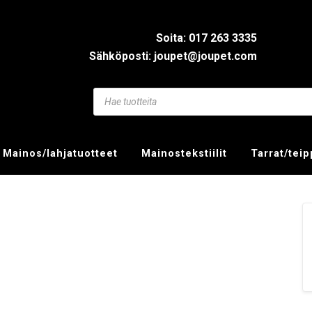
Soita: 017 263 3335
Sähköposti: joupet@joupet.com
Mainos/lahjatuotteet
Mainostekstiilit
Tarrat/tei