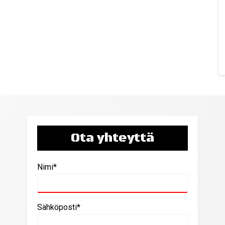
Ota yhteyttä
Nimi*
Sähköposti*