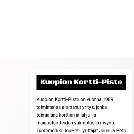
Kuopion Kortti-Piste
Kuopion Kortti-Piste on vuonna 1989
toimintansa aloittanut yritys, jonka
toimialana korttien ja lahja- ja
mainostuotteiden valmistus ja myynti.
Tuotemerkki JouPet =yrittäjät Jouni ja Petri