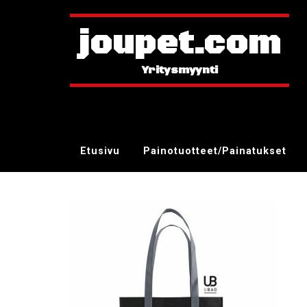
joupet.com
Etusivu
Painotuotteet/Painatukset