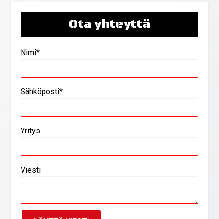
Ota yhteyttä
Nimi*
Sähköposti*
Yritys
Viesti