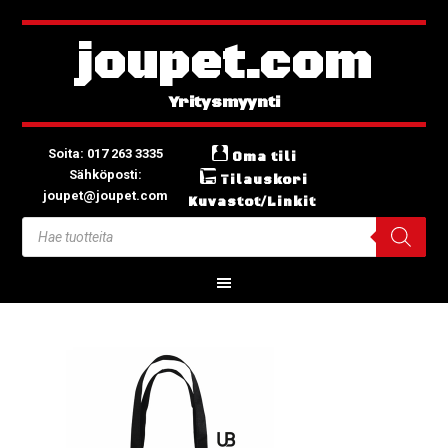
joupet.com
Soita: 017 263 3335
Oma tili
Sähköposti:
Tilauskori
joupet@joupet.com
Kuvastot/Linkit