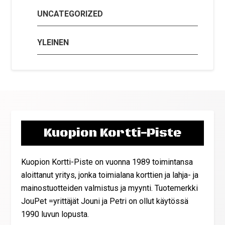
UNCATEGORIZED
YLEINEN
Kuopion Kortti-Piste
Kuopion Kortti-Piste on vuonna 1989 toimintansa
aloittanut yritys, jonka toimialana korttien ja lahja- ja
mainostuotteiden valmistus ja myynti. Tuotemerkki
JouPet =yrittäjät Jouni ja Petri on ollut käytössä
1990 luvun lopusta.