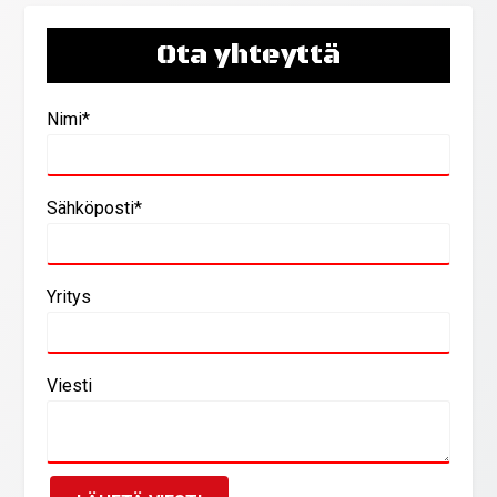
Ota yhteyttä
Nimi*
Sähköposti*
Yritys
Viesti