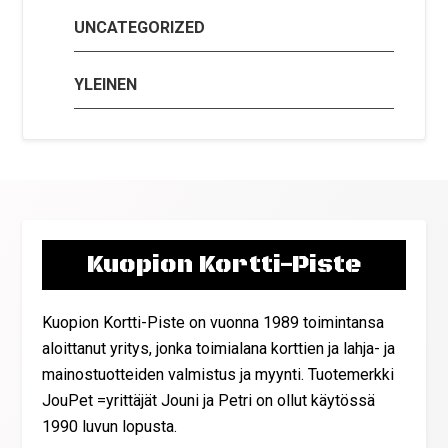
UNCATEGORIZED
YLEINEN
Kuopion Kortti-Piste
Kuopion Kortti-Piste on vuonna 1989 toimintansa
aloittanut yritys, jonka toimialana korttien ja lahja- ja
mainostuotteiden valmistus ja myynti. Tuotemerkki
JouPet =yrittäjät Jouni ja Petri on ollut käytössä
1990 luvun lopusta.