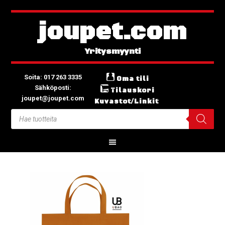
joupet.com
Soita: 017 263 3335
Oma tili
Sähköposti:
Tilauskori
joupet@joupet.com
Kuvastot/Linkit