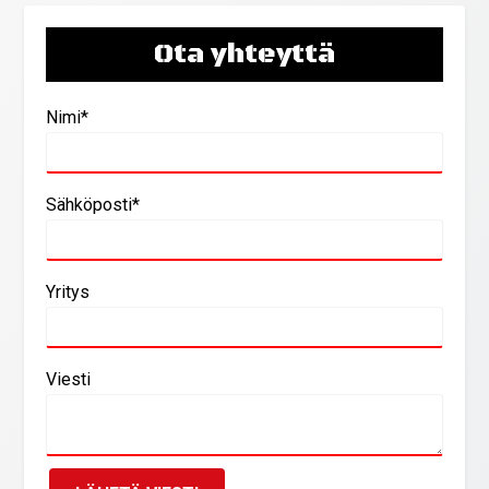
Ota yhteyttä
Nimi*
Sähköposti*
Yritys
Viesti