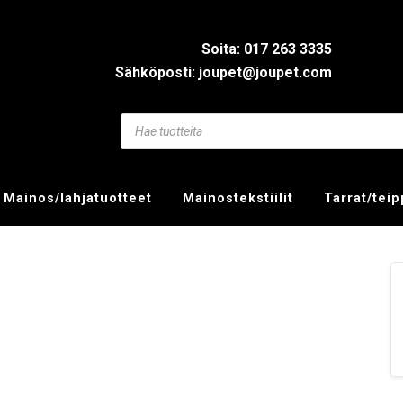
Soita: 017 263 3335
Sähköposti: joupet@joupet.com
Mainos/lahjatuotteet
Mainostekstiilit
Tarrat/tei