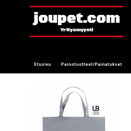
joupet.com
Etusivu
Painotuotteet/Painatukset