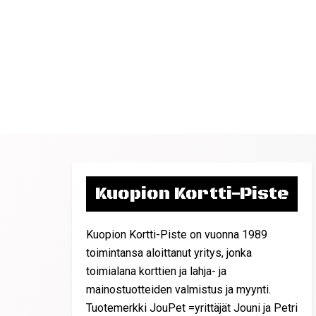
Kuopion Kortti-Piste
Kuopion Kortti-Piste on vuonna 1989
toimintansa aloittanut yritys, jonka
toimialana korttien ja lahja- ja
mainostuotteiden valmistus ja myynti.
Tuotemerkki JouPet =yrittäjät Jouni ja Petri