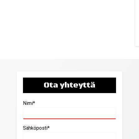
Ota yhteyttä
Nimi*
Sähköposti*