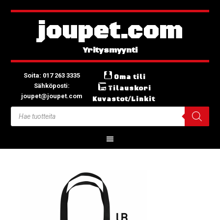
joupet.com
Soita: 017 263 3335
Oma tili
Sähköposti:
Tilauskori
joupet@joupet.com
Kuvastot/Linkit