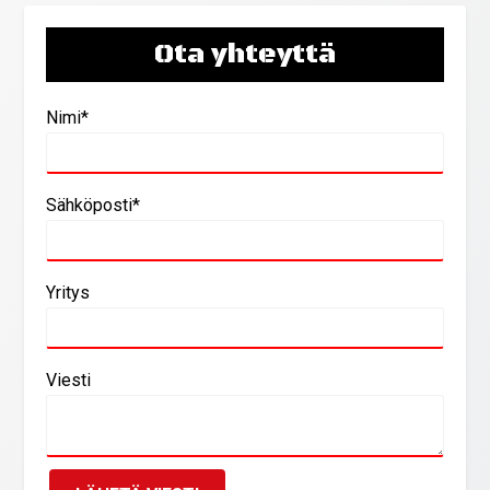
Ota yhteyttä
Nimi*
Sähköposti*
Yritys
Viesti