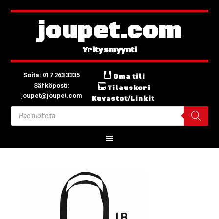
joupet.com
Soita: 017 263 3335
Oma tili
Sähköposti:
Tilauskori
joupet@joupet.com
Kuvastot/Linkit