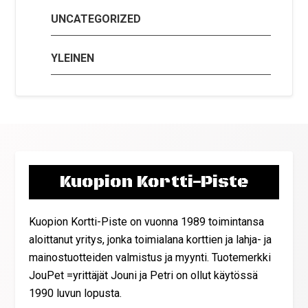
UNCATEGORIZED
YLEINEN
Kuopion Kortti-Piste
Kuopion Kortti-Piste on vuonna 1989 toimintansa
aloittanut yritys, jonka toimialana korttien ja lahja- ja
mainostuotteiden valmistus ja myynti. Tuotemerkki
JouPet =yrittäjät Jouni ja Petri on ollut käytössä
1990 luvun lopusta.