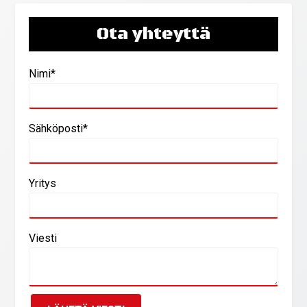
Ota yhteyttä
Nimi*
Sähköposti*
Yritys
Viesti