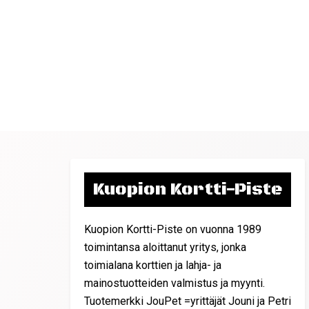
Kuopion Kortti-Piste
Kuopion Kortti-Piste on vuonna 1989
toimintansa aloittanut yritys, jonka
toimialana korttien ja lahja- ja
mainostuotteiden valmistus ja myynti.
Tuotemerkki JouPet =yrittäjät Jouni ja Petri