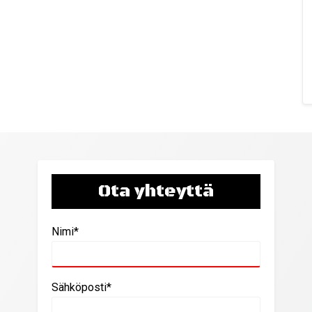
Ota yhteyttä
Nimi*
Sähköposti*