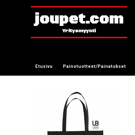
joupet.com
Etusivu
Painotuotteet/Painatukset