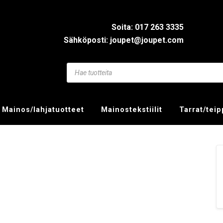
Soita: 017 263 3335
Sähköposti: joupet@joupet.com
Mainos/lahjatuotteet
Mainostekstiilit
Tarrat/tei