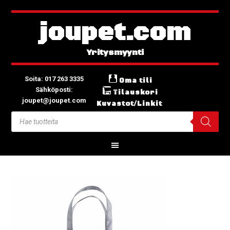
joupet.com
Soita: 017 263 3335
Oma tili
Sähköposti:
Tilauskori
joupet@joupet.com
Kuvastot/Linkit