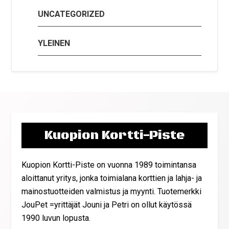
UNCATEGORIZED
YLEINEN
Kuopion Kortti-Piste
Kuopion Kortti-Piste on vuonna 1989 toimintansa
aloittanut yritys, jonka toimialana korttien ja lahja- ja
mainostuotteiden valmistus ja myynti. Tuotemerkki
JouPet =yrittäjät Jouni ja Petri on ollut käytössä
1990 luvun lopusta.