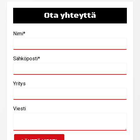
Ota yhteyttä
Nimi*
Sähköposti*
Yritys
Viesti