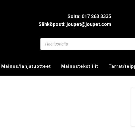
Soita: 017 263 3335
Sähköposti: joupet@joupet.com
Mainos/lahjatuotteet
Mainostekstiilit
Tarrat/tei