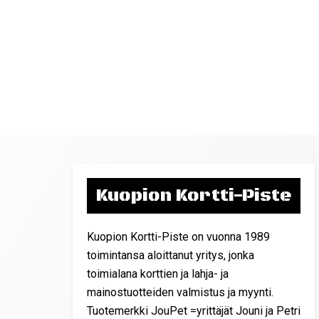
Kuopion Kortti-Piste
Kuopion Kortti-Piste on vuonna 1989
toimintansa aloittanut yritys, jonka
toimialana korttien ja lahja- ja
mainostuotteiden valmistus ja myynti.
Tuotemerkki JouPet =yrittäjät Jouni ja Petri