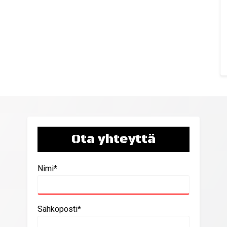
Ota yhteyttä
Nimi*
Sähköposti*