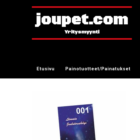
joupet.com
Etusivu
Painotuotteet/Painatukset