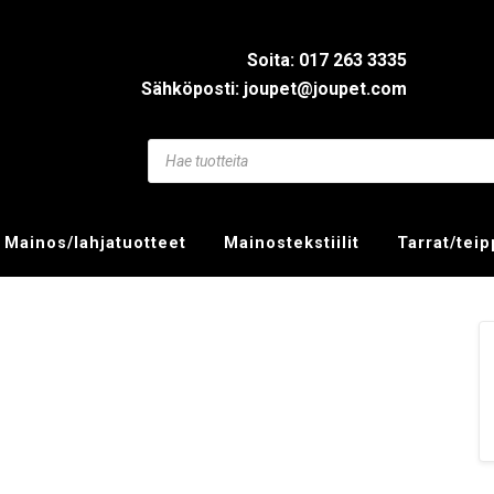
Soita: 017 263 3335
Sähköposti: joupet@joupet.com
Mainos/lahjatuotteet
Mainostekstiilit
Tarrat/tei