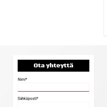
Ota yhteyttä
Nimi*
Sähköposti*