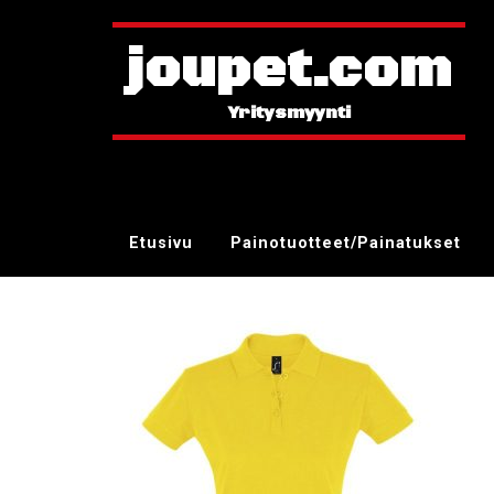
joupet.com
Etusivu
Painotuotteet/Painatukset