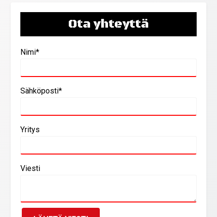
Ota yhteyttä
Nimi*
Sähköposti*
Yritys
Viesti