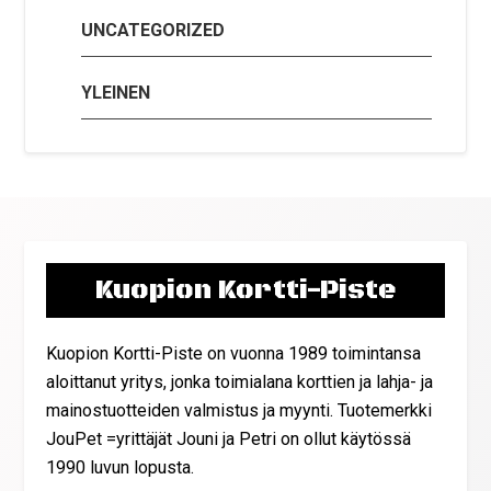
UNCATEGORIZED
YLEINEN
Kuopion Kortti-Piste
Kuopion Kortti-Piste on vuonna 1989 toimintansa
aloittanut yritys, jonka toimialana korttien ja lahja- ja
mainostuotteiden valmistus ja myynti. Tuotemerkki
JouPet =yrittäjät Jouni ja Petri on ollut käytössä
1990 luvun lopusta.