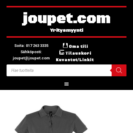
joupet.com
Soita: 017 263 3335
Oma tili
Sähköposti:
Tilauskori
joupet@joupet.com
Kuvastot/Linkit