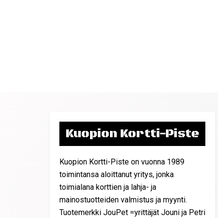
Kuopion Kortti-Piste
Kuopion Kortti-Piste on vuonna 1989
toimintansa aloittanut yritys, jonka
toimialana korttien ja lahja- ja
mainostuotteiden valmistus ja myynti.
Tuotemerkki JouPet =yrittäjät Jouni ja Petri