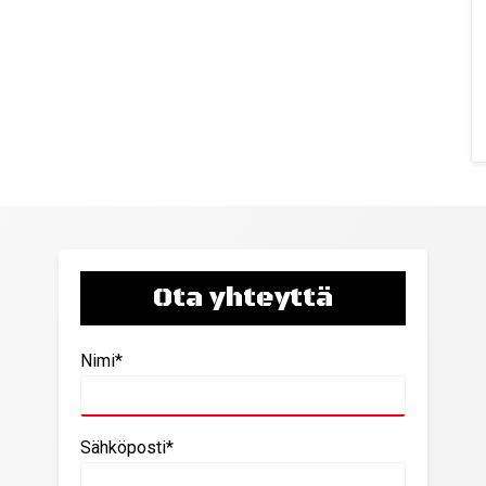
Ota yhteyttä
Nimi*
Sähköposti*