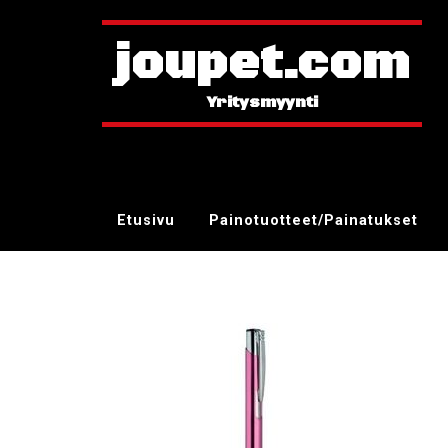
joupet.com
Etusivu
Painotuotteet/Painatukset