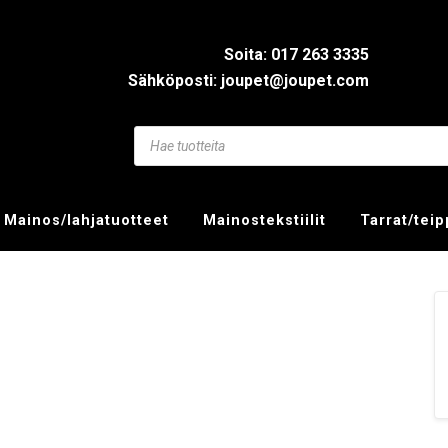
Soita: 017 263 3335
Sähköposti: joupet@joupet.com
Mainos/lahjatuotteet
Mainostekstiilit
Tarrat/tei