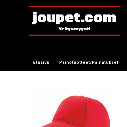
joupet.com
Etusivu
Painotuotteet/Painatukset