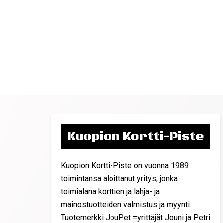
Kuopion Kortti-Piste
Kuopion Kortti-Piste on vuonna 1989
toimintansa aloittanut yritys, jonka
toimialana korttien ja lahja- ja
mainostuotteiden valmistus ja myynti.
Tuotemerkki JouPet =yrittäjät Jouni ja Petri