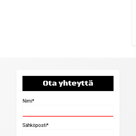
Ota yhteyttä
Nimi*
Sähköposti*