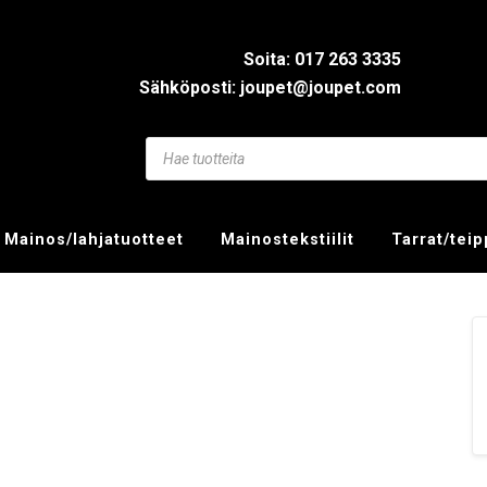
Soita: 017 263 3335
Sähköposti: joupet@joupet.com
Mainos/lahjatuotteet
Mainostekstiilit
Tarrat/tei