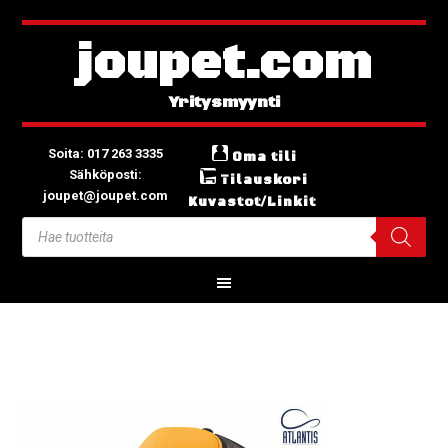
joupet.com
Soita: 017 263 3335
Oma tili
Sähköposti:
Tilauskori
joupet@joupet.com
Kuvastot/Linkit