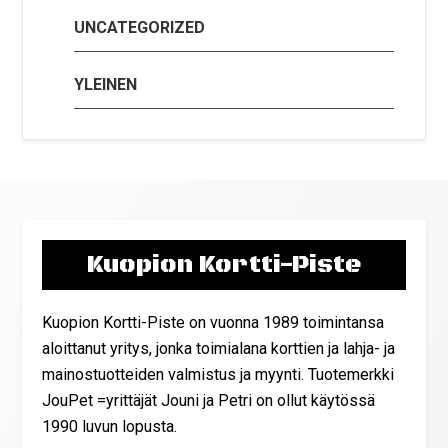
UNCATEGORIZED
YLEINEN
Kuopion Kortti-Piste
Kuopion Kortti-Piste on vuonna 1989 toimintansa
aloittanut yritys, jonka toimialana korttien ja lahja- ja
mainostuotteiden valmistus ja myynti. Tuotemerkki
JouPet =yrittäjät Jouni ja Petri on ollut käytössä
1990 luvun lopusta.