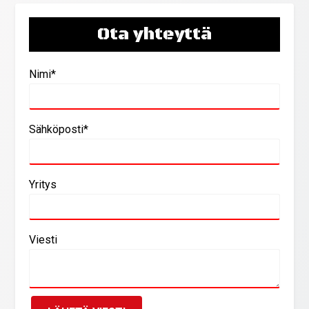
Ota yhteyttä
Nimi*
Sähköposti*
Yritys
Viesti