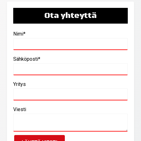
Ota yhteyttä
Nimi*
Sähköposti*
Yritys
Viesti