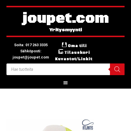
joupet.com
Soita: 017 263 3335
Oma tili
Sähköposti:
Tilauskori
joupet@joupet.com
Kuvastot/Linkit