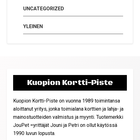
UNCATEGORIZED
YLEINEN
Kuopion Kortti-Piste
Kuopion Kortti-Piste on vuonna 1989 toimintansa
aloittanut yritys, jonka toimialana korttien ja lahja- ja
mainostuotteiden valmistus ja myynti. Tuotemerkki
JouPet =yrittäjät Jouni ja Petri on ollut käytössä
1990 luvun lopusta.