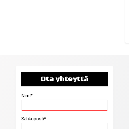
Ota yhteyttä
Nimi*
Sähköposti*