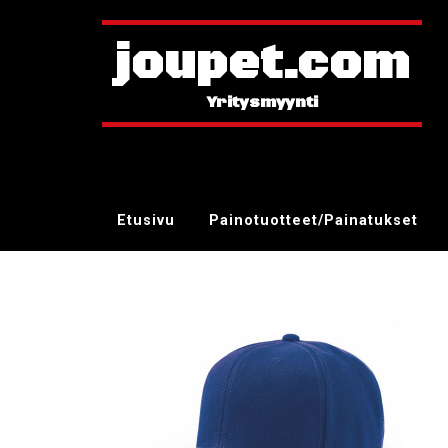
joupet.com
Etusivu
Painotuotteet/Painatukset