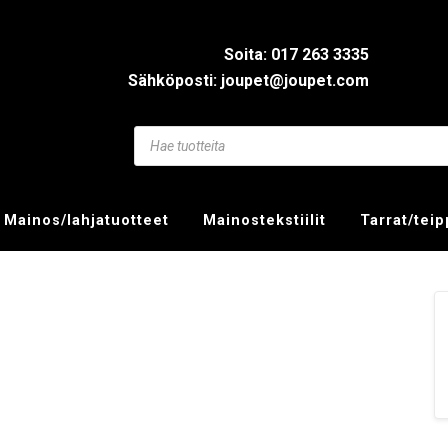
Soita: 017 263 3335
Sähköposti: joupet@joupet.com
Mainos/lahjatuotteet
Mainostekstiilit
Tarrat/tei