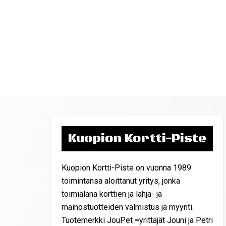
Kuopion Kortti-Piste
Kuopion Kortti-Piste on vuonna 1989
toimintansa aloittanut yritys, jonka
toimialana korttien ja lahja- ja
mainostuotteiden valmistus ja myynti.
Tuotemerkki JouPet =yrittäjät Jouni ja Petri