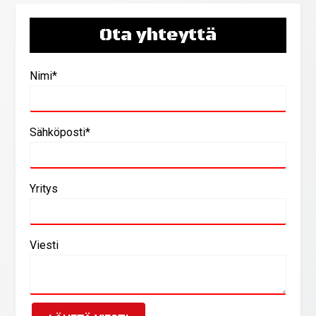
Ota yhteyttä
Nimi*
Sähköposti*
Yritys
Viesti