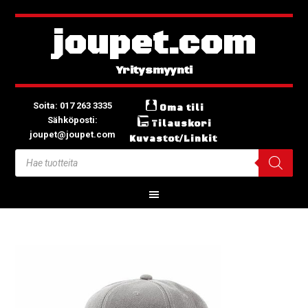
joupet.com
Soita: 017 263 3335
Oma tili
Sähköposti:
Tilauskori
joupet@joupet.com
Kuvastot/Linkit