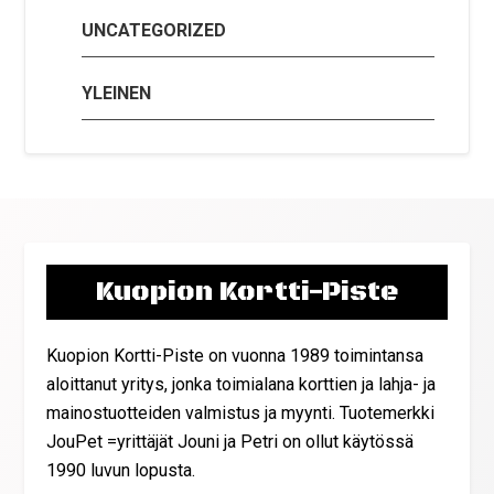
UNCATEGORIZED
YLEINEN
Kuopion Kortti-Piste
Kuopion Kortti-Piste on vuonna 1989 toimintansa
aloittanut yritys, jonka toimialana korttien ja lahja- ja
mainostuotteiden valmistus ja myynti. Tuotemerkki
JouPet =yrittäjät Jouni ja Petri on ollut käytössä
1990 luvun lopusta.