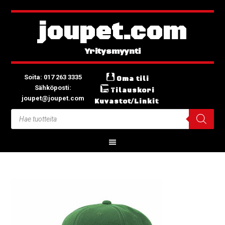
joupet.com
Soita: 017 263 3335
Oma tili
Sähköposti:
Tilauskori
joupet@joupet.com
Kuvastot/Linkit