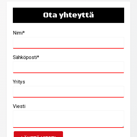
Ota yhteyttä
Nimi*
Sähköposti*
Yritys
Viesti