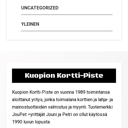
UNCATEGORIZED
YLEINEN
Kuopion Kortti-Piste
Kuopion Kortti-Piste on vuonna 1989 toimintansa
aloittanut yritys, jonka toimialana korttien ja lahja- ja
mainostuotteiden valmistus ja myynti. Tuotemerkki
JouPet =yrittäjät Jouni ja Petri on ollut käytössä
1990 luvun lopusta.