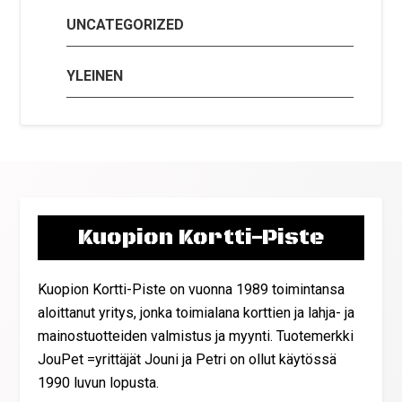
UNCATEGORIZED
YLEINEN
Kuopion Kortti-Piste
Kuopion Kortti-Piste on vuonna 1989 toimintansa
aloittanut yritys, jonka toimialana korttien ja lahja- ja
mainostuotteiden valmistus ja myynti. Tuotemerkki
JouPet =yrittäjät Jouni ja Petri on ollut käytössä
1990 luvun lopusta.