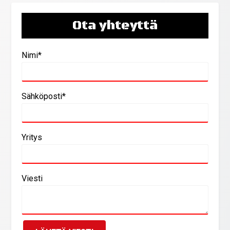
Ota yhteyttä
Nimi*
Sähköposti*
Yritys
Viesti