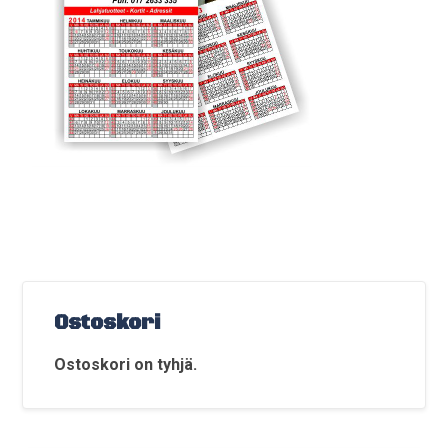
Ostoskori
Ostoskori on tyhjä.