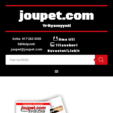
joupet.com
Soita: 017 263 3335
Oma tili
Sähköposti:
Tilauskori
joupet@joupet.com
Kuvastot/Linkit