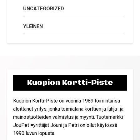
UNCATEGORIZED
YLEINEN
Kuopion Kortti-Piste
Kuopion Kortti-Piste on vuonna 1989 toimintansa
aloittanut yritys, jonka toimialana korttien ja lahja- ja
mainostuotteiden valmistus ja myynti. Tuotemerkki
JouPet =yrittäjät Jouni ja Petri on ollut käytössä
1990 luvun lopusta.