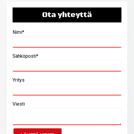
Ota yhteyttä
Nimi*
Sähköposti*
Yritys
Viesti