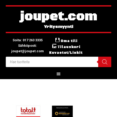
joupet.com
Soita: 017 263 3335
Oma tili
Sähköposti:
Tilauskori
joupet@joupet.com
Kuvastot/Linkit